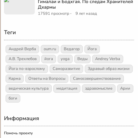
Гималаи и Бодхгая. По следам Хранителей
Дхармы
·
17591 просмотр
9 лет назад
Теги
Андрей Верба
oum.ru
Ведагор
Йога
А.В. Трехлебов
йога
yoga
Веды
Andrey Verba
Йога по-взрослому
Саморазвитие
Здравый образ жизни
Карма
Ответы на Вопросы
Самосовершенствование
ведическая культура
медитация
здравомыслие
Арии
боги
Информация
Помочь проекту