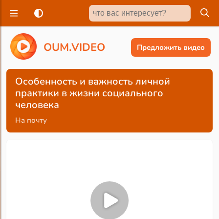
O
U
M
.
V
I
D
E
O
Предложить видео
Особенность и важность личной
практики в жизни социального
человека
На почту