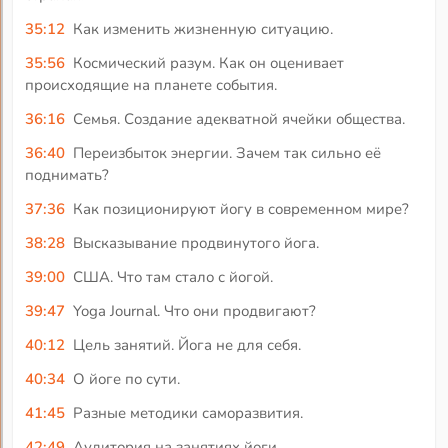
35:12
Как изменить жизненную ситуацию.
35:56
Космический разум. Как он оценивает
происходящие на планете события.
36:16
Семья. Создание адекватной ячейки общества.
36:40
Переизбыток энергии. Зачем так сильно её
поднимать?
37:36
Как позиционируют йогу в современном мире?
38:28
Высказывание продвинутого йога.
39:00
США. Что там стало с йогой.
39:47
Yoga Journal. Что они продвигают?
40:12
Цель занятий. Йога не для себя.
40:34
О йоге по сути.
41:45
Разные методики саморазвития.
42:49
Аудитория на занятиях йоги.