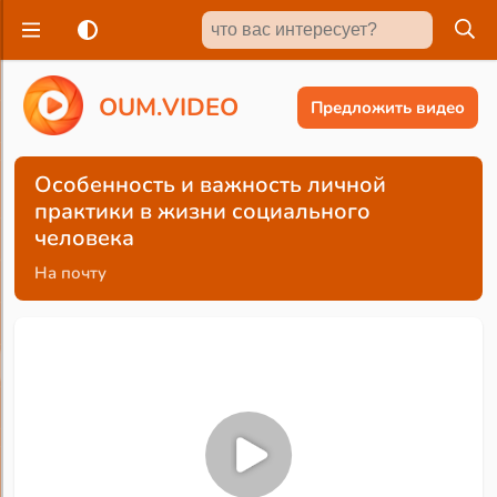
O
U
M
.
V
I
D
E
O
Предложить видео
Особенность и важность личной
практики в жизни социального
человека
На почту