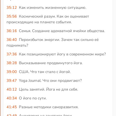
35:12
Как изменить жизненную ситуацию.
35:56
Космический разум. Как он оценивает
происходящие на планете события.
36:16
Семья. Создание адекватной ячейки общества.
36:40
Переизбыток энергии. Зачем так сильно её
поднимать?
37:36
Как позиционируют йогу в современном мире?
38:28
Высказывание продвинутого йога.
39:00
США. Что там стало с йогой.
39:47
Yoga Journal. Что они продвигают?
40:12
Цель занятий. Йога не для себя.
40:34
О йоге по сути.
41:45
Разные методики саморазвития.
42:49
Аудитория на занятиях йоги.