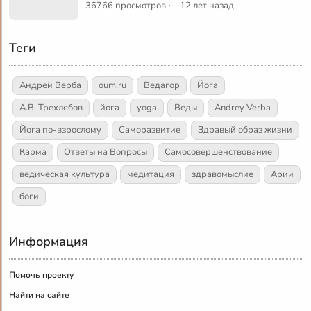
·
36766 просмотров
12 лет назад
Теги
Андрей Верба
oum.ru
Ведагор
Йога
А.В. Трехлебов
йога
yoga
Веды
Andrey Verba
Йога по-взрослому
Саморазвитие
Здравый образ жизни
Карма
Ответы на Вопросы
Самосовершенствование
ведическая культура
медитация
здравомыслие
Арии
боги
Информация
Помочь проекту
Найти на сайте