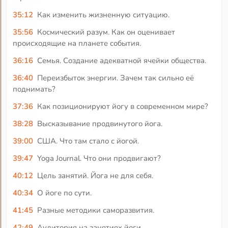
35:12
Как изменить жизненную ситуацию.
35:56
Космический разум. Как он оценивает
происходящие на планете события.
36:16
Семья. Создание адекватной ячейки общества.
36:40
Переизбыток энергии. Зачем так сильно её
поднимать?
37:36
Как позиционируют йогу в современном мире?
38:28
Высказывание продвинутого йога.
39:00
США. Что там стало с йогой.
39:47
Yoga Journal. Что они продвигают?
40:12
Цель занятий. Йога не для себя.
40:34
О йоге по сути.
41:45
Разные методики саморазвития.
42:49
Аудитория на занятиях йоги.