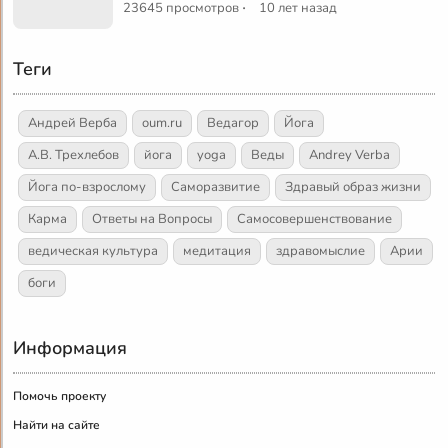
·
23645 просмотров
10 лет назад
Теги
Андрей Верба
oum.ru
Ведагор
Йога
А.В. Трехлебов
йога
yoga
Веды
Andrey Verba
Йога по-взрослому
Саморазвитие
Здравый образ жизни
Карма
Ответы на Вопросы
Самосовершенствование
ведическая культура
медитация
здравомыслие
Арии
боги
Информация
Помочь проекту
Найти на сайте