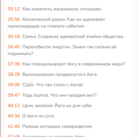
35:12
Как изменить жизненную ситуацию.
35:56
Космический разум. Как он оценивает
происходящие на планете события.
36:16
Семья. Создание адекватной ячейки общества.
36:40
Переизбыток энергии. Зачем так сильно её
поднимать?
37:36
Как позиционируют йогу в современном мире?
38:28
Высказывание продвинутого йога.
39:00
США. Что там стало с йогой.
39:47
Yoga Journal. Что они продвигают?
40:12
Цель занятий. Йога не для себя.
40:34
О йоге по сути.
41:45
Разные методики саморазвития.
42:49
Аудитория на занятиях йоги.