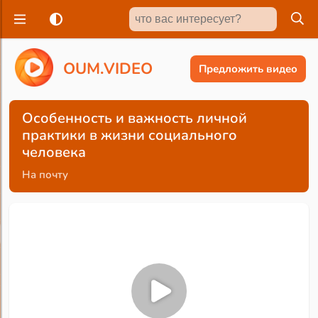
O
U
M
.
V
I
D
E
O
Предложить видео
Особенность и важность личной
практики в жизни социального
человека
На почту