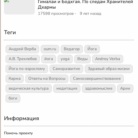
Гималаи и Бодхгая. По следам Хранителей
Дхармы
·
17598 просмотров
9 лет назад
Теги
Андрей Верба
oum.ru
Ведагор
Йога
А.В. Трехлебов
йога
yoga
Веды
Andrey Verba
Йога по-взрослому
Саморазвитие
Здравый образ жизни
Карма
Ответы на Вопросы
Самосовершенствование
ведическая культура
медитация
здравомыслие
Арии
боги
Информация
Помочь проекту