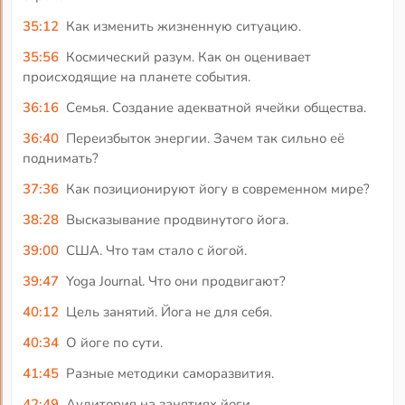
35:12
Как изменить жизненную ситуацию.
35:56
Космический разум. Как он оценивает
происходящие на планете события.
36:16
Семья. Создание адекватной ячейки общества.
36:40
Переизбыток энергии. Зачем так сильно её
поднимать?
37:36
Как позиционируют йогу в современном мире?
38:28
Высказывание продвинутого йога.
39:00
США. Что там стало с йогой.
39:47
Yoga Journal. Что они продвигают?
40:12
Цель занятий. Йога не для себя.
40:34
О йоге по сути.
41:45
Разные методики саморазвития.
42:49
Аудитория на занятиях йоги.