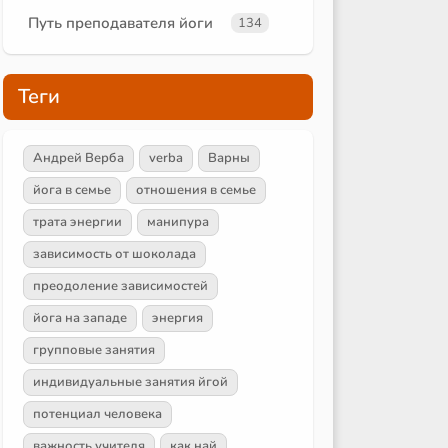
Путь преподавателя йоги
134
Теги
Андрей Верба
verba
Варны
йога в семье
отношения в семье
трата энергии
манипура
зависимость от шоколада
преодоление зависимостей
йога на западе
энергия
групповые занятия
индивидуальные занятия йгой
потенциал человека
важность учителя
как най