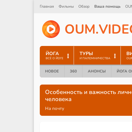
Главная
Фильмы
Обзор
Ваша помощь
OU
O
U
M
.
V
I
D
E
ЙОГА
ТУРЫ
В
ВСЁ О ЙОГЕ
И ПАЛОМНИЧЕСТВА
OU
НОВОЕ
360
АНОНСЫ
ЙОГА 
Особенность и важность личн
человека
На почту