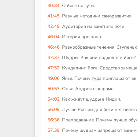
40:34
О йоге по сути.
41:45
Разные методики саморазвития.
42:49
Аудитория на занятиях йоги.
46:04
История про попа.
46:46
Разнообразные течения. Ступеньк
47:37
Шудры. Как они подходят к йоге?
47:52
Кундалини йога. Средство замеще
49:06
Ягья. Почему туда приглашают ев
50:53
Опыт Андрея в ашраме.
54:02
Как живут шудры в Индии.
56:09
Лучше России для йоги нет ничего
56:36
Преподавание. Почему лучше обуч
57:39
Почему шудрам запрещают занима