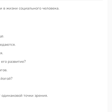
и в жизни социального человека.
ще.
редаются.
я.
 его развитие?
гов.
 йогой?
 одинаковой точки зрения.