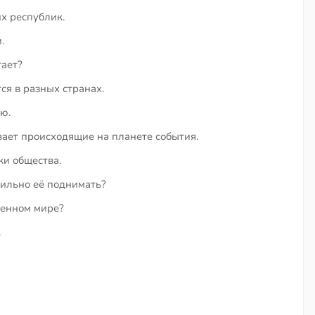
х республик.
.
тает?
ся в разных странах.
ю.
вает происходящие на планете события.
ки общества.
сильно её поднимать?
менном мире?
.