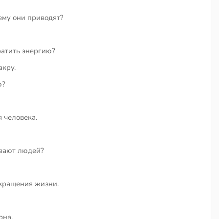
ему они приводят?
тратить энергию?
акру.
ю?
 человека.
ивают людей?
окращения жизни.
рна.