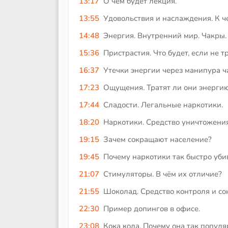
13:17
О чём будет лекция.
13:55
Удовольствия и наслаждения. К ч
14:48
Энергия. Внутренний мир. Чакры.
15:36
Пристрастия. Что будет, если не 
16:37
Утечки энергии через манипура ч
17:23
Ощущения. Тратят ли они энерги
17:44
Сладости. Легальные наркотики.
18:20
Наркотики. Средство уничтожения
19:15
Зачем сокращают население?
19:45
Почему наркотики так быстро уб
21:07
Стимуляторы. В чём их отличие?
21:55
Шоколад. Средство контроля и с
22:30
Пример допингов в офисе.
23:08
Кока кола. Почему она так популя