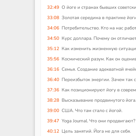
32:49
О йоге и странах бывших советски
33:08
Золотая середина в практике йоги
34:06
Потребительство. Кто на нас рабо
34:50
Курс доллара. Почему он отличает
35:12
Как изменить жизненную ситуаци
35:56
Космический разум. Как он оцени
36:16
Семья. Создание адекватной ячей
36:40
Переизбыток энергии. Зачем так 
37:36
Как позиционируют йогу в совре
38:28
Высказывание продвинутого йога
39:00
США. Что там стало с йогой.
39:47
Yoga Journal. Что они продвигают?
40:12
Цель занятий. Йога не для себя.