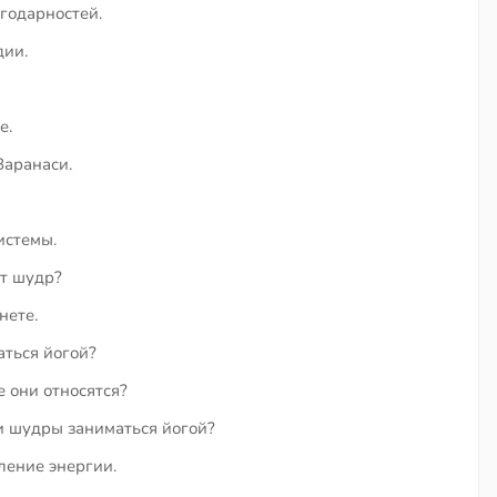
годарностей.
дии.
е.
Варанаси.
истемы.
т шудр?
нете.
ться йогой?
е они относятся?
и шудры заниматься йогой?
ление энергии.