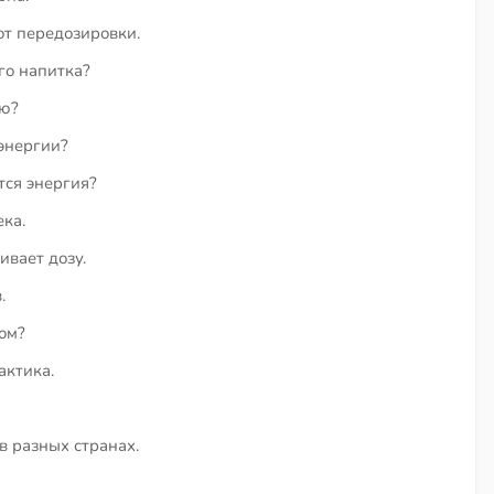
от передозировки.
го напитка?
ию?
энергии?
тся энергия?
ека.
ивает дозу.
.
ом?
актика.
в разных странах.