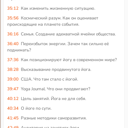
35:12
Как изменить жизненную ситуацию.
35:56
Космический разум. Как он оценивает
происходящие на планете события.
36:16
Семья. Создание адекватной ячейки общества.
36:40
Переизбыток энергии. Зачем так сильно её
поднимать?
37:36
Как позиционируют йогу в современном мире?
38:28
Высказывание продвинутого йога.
39:00
США. Что там стало с йогой.
39:47
Yoga Journal. Что они продвигают?
40:12
Цель занятий. Йога не для себя.
40:34
О йоге по сути.
41:45
Разные методики саморазвития.
42:49
Аудитория на занятиях йоги.