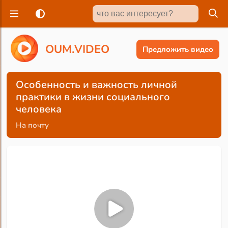
O
U
M
.
V
I
D
E
O
Предложить видео
Особенность и важность личной
практики в жизни социального
человека
На почту