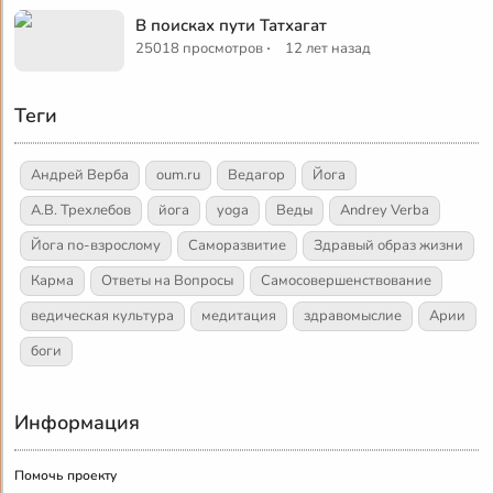
В поисках пути Татхагат
·
25018 просмотров
12 лет назад
Теги
Андрей Верба
oum.ru
Ведагор
Йога
А.В. Трехлебов
йога
yoga
Веды
Andrey Verba
Йога по-взрослому
Саморазвитие
Здравый образ жизни
Карма
Ответы на Вопросы
Самосовершенствование
ведическая культура
медитация
здравомыслие
Арии
боги
Информация
Помочь проекту