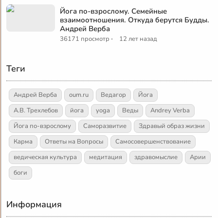
Йога по-взрослому. Семейные
взаимоотношения. Откуда берутся Будды.
Андрей Верба
·
36171 просмотр
12 лет назад
Теги
Андрей Верба
oum.ru
Ведагор
Йога
А.В. Трехлебов
йога
yoga
Веды
Andrey Verba
Йога по-взрослому
Саморазвитие
Здравый образ жизни
Карма
Ответы на Вопросы
Самосовершенствование
ведическая культура
медитация
здравомыслие
Арии
боги
Информация