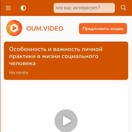
O
U
M
.
V
I
D
E
O
Предложить видео
Особенность и важность личной
практики в жизни социального
человека
На почту