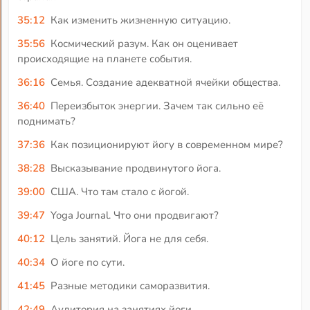
35:12
Как изменить жизненную ситуацию.
35:56
Космический разум. Как он оценивает
происходящие на планете события.
36:16
Семья. Создание адекватной ячейки общества.
36:40
Переизбыток энергии. Зачем так сильно её
поднимать?
37:36
Как позиционируют йогу в современном мире?
38:28
Высказывание продвинутого йога.
39:00
США. Что там стало с йогой.
39:47
Yoga Journal. Что они продвигают?
40:12
Цель занятий. Йога не для себя.
40:34
О йоге по сути.
41:45
Разные методики саморазвития.
42:49
Аудитория на занятиях йоги.