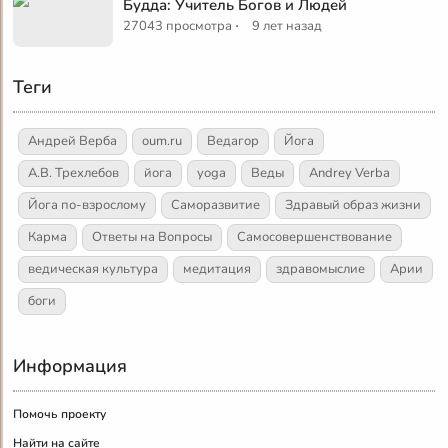
Будда: Учитель Богов и Людей
·
27043 просмотра
9 лет назад
Теги
Андрей Верба
oum.ru
Ведагор
Йога
А.В. Трехлебов
йога
yoga
Веды
Andrey Verba
Йога по-взрослому
Саморазвитие
Здравый образ жизни
Карма
Ответы на Вопросы
Самосовершенствование
ведическая культура
медитация
здравомыслие
Арии
боги
Информация
Помочь проекту
Найти на сайте