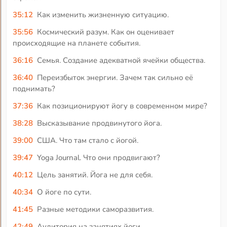
35:12
Как изменить жизненную ситуацию.
35:56
Космический разум. Как он оценивает
происходящие на планете события.
36:16
Семья. Создание адекватной ячейки общества.
36:40
Переизбыток энергии. Зачем так сильно её
поднимать?
37:36
Как позиционируют йогу в современном мире?
38:28
Высказывание продвинутого йога.
39:00
США. Что там стало с йогой.
39:47
Yoga Journal. Что они продвигают?
40:12
Цель занятий. Йога не для себя.
40:34
О йоге по сути.
41:45
Разные методики саморазвития.
42:49
Аудитория на занятиях йоги.