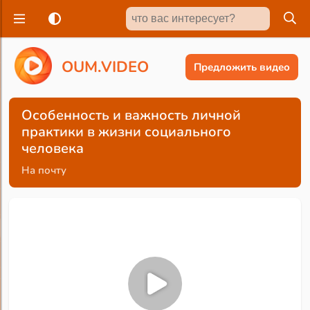
O
U
M
.
V
I
D
E
O
Предложить видео
Особенность и важность личной
практики в жизни социального
человека
На почту