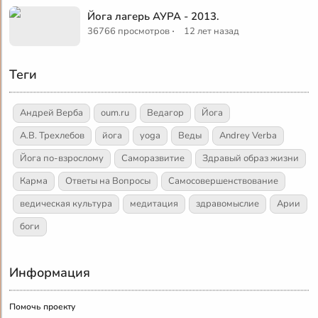
Йога лагерь АУРА - 2013.
·
36766 просмотров
12 лет назад
Теги
Андрей Верба
oum.ru
Ведагор
Йога
А.В. Трехлебов
йога
yoga
Веды
Andrey Verba
Йога по-взрослому
Саморазвитие
Здравый образ жизни
Карма
Ответы на Вопросы
Самосовершенствование
ведическая культура
медитация
здравомыслие
Арии
боги
Информация
Помочь проекту