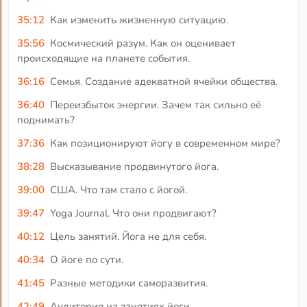
35:12
Как изменить жизненную ситуацию.
35:56
Космический разум. Как он оценивает
происходящие на планете события.
36:16
Семья. Создание адекватной ячейки общества.
36:40
Переизбыток энергии. Зачем так сильно её
поднимать?
37:36
Как позиционируют йогу в современном мире?
38:28
Высказывание продвинутого йога.
39:00
США. Что там стало с йогой.
39:47
Yoga Journal. Что они продвигают?
40:12
Цель занятий. Йога не для себя.
40:34
О йоге по сути.
41:45
Разные методики саморазвития.
42:49
Аудитория на занятиях йоги.