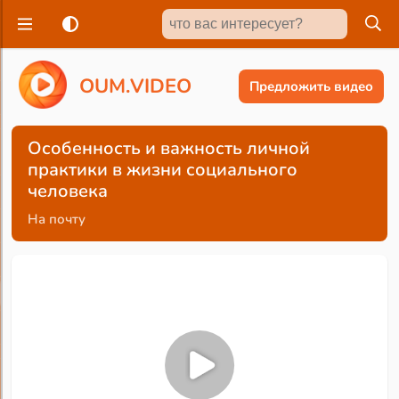
O
U
M
.
V
I
D
E
O
Предложить видео
Особенность и важность личной
практики в жизни социального
человека
На почту