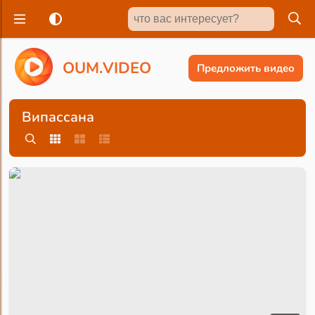
O
U
M
.
V
I
D
E
O
Предложить видео
Випассана