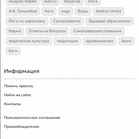
Андрей Верба
oum.ru
Ведагор
Йога
А.В. Трехлебов
йога
yoga
Веды
Andrey Verba
Йога по-взрослому
Саморазвитие
Здравый образ жизни
Карма
Ответы на Вопросы
Самосовершенствование
ведическая культура
медитация
здравомыслие
Арии
боги
Информация
Помочь проекту
Найти на сайте
Контакты
Пользовательское соглашение
Правообладателям