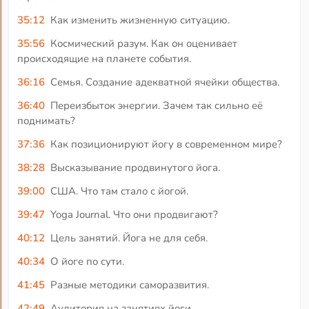
35:12
Как изменить жизненную ситуацию.
35:56
Космический разум. Как он оценивает
происходящие на планете события.
36:16
Семья. Создание адекватной ячейки общества.
36:40
Переизбыток энергии. Зачем так сильно её
поднимать?
37:36
Как позиционируют йогу в современном мире?
38:28
Высказывание продвинутого йога.
39:00
США. Что там стало с йогой.
39:47
Yoga Journal. Что они продвигают?
40:12
Цель занятий. Йога не для себя.
40:34
О йоге по сути.
41:45
Разные методики саморазвития.
42:49
Аудитория на занятиях йоги.