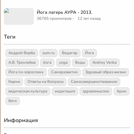
Йога лагерь АУРА - 2013.
·
36765 просмотров
12 лет назад
Теги
Андрей Верба
oum.ru
Ведагор
Йога
А.В. Трехлебов
йога
yoga
Веды
Andrey Verba
Йога по-взрослому
Саморазвитие
Здравый образ жизни
Карма
Ответы на Вопросы
Самосовершенствование
ведическая культура
медитация
здравомыслие
Арии
боги
Информация