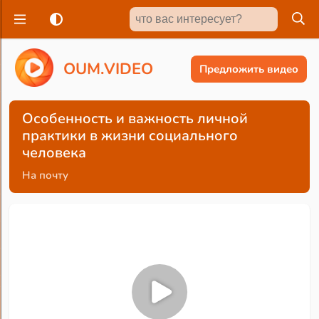
O
U
M
.
V
I
D
E
O
Предложить видео
Особенность и важность личной
практики в жизни социального
человека
На почту