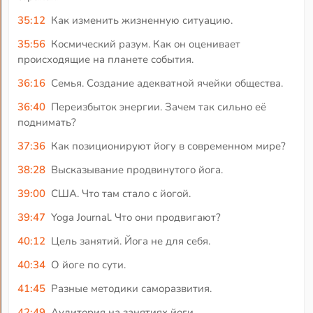
35:12
Как изменить жизненную ситуацию.
35:56
Космический разум. Как он оценивает
происходящие на планете события.
36:16
Семья. Создание адекватной ячейки общества.
36:40
Переизбыток энергии. Зачем так сильно её
поднимать?
37:36
Как позиционируют йогу в современном мире?
38:28
Высказывание продвинутого йога.
39:00
США. Что там стало с йогой.
39:47
Yoga Journal. Что они продвигают?
40:12
Цель занятий. Йога не для себя.
40:34
О йоге по сути.
41:45
Разные методики саморазвития.
42:49
Аудитория на занятиях йоги.