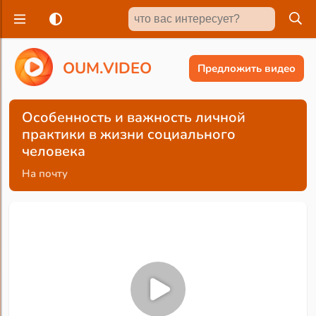
O
U
M
.
V
I
D
E
O
Предложить видео
Особенность и важность личной
практики в жизни социального
человека
На почту