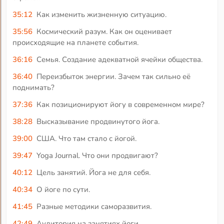
35:12
Как изменить жизненную ситуацию.
35:56
Космический разум. Как он оценивает
происходящие на планете события.
36:16
Семья. Создание адекватной ячейки общества.
36:40
Переизбыток энергии. Зачем так сильно её
поднимать?
37:36
Как позиционируют йогу в современном мире?
38:28
Высказывание продвинутого йога.
39:00
США. Что там стало с йогой.
39:47
Yoga Journal. Что они продвигают?
40:12
Цель занятий. Йога не для себя.
40:34
О йоге по сути.
41:45
Разные методики саморазвития.
42:49
Аудитория на занятиях йоги.