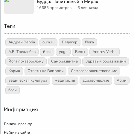
Будда: Почитаемый в Мирах
·
16685 просмотров
6 лет назад
Теги
Андрей Верба
oum.ru
Ведагор
Йога
А.В. Трехлебов
йога
yoga
Веды
Andrey Verba
Йога по-взрослому
Саморазвитие
Здравый образ жизни
Карма
Ответы на Вопросы
Самосовершенствование
ведическая культура
медитация
здравомыслие
Арии
боги
Информация
Помочь проекту
Найти на сайте