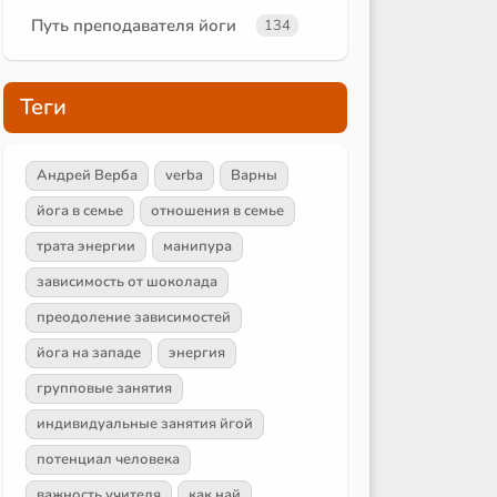
Путь преподавателя йоги
134
Теги
Андрей Верба
verba
Варны
йога в семье
отношения в семье
трата энергии
манипура
зависимость от шоколада
преодоление зависимостей
йога на западе
энергия
групповые занятия
индивидуальные занятия йгой
потенциал человека
важность учителя
как най