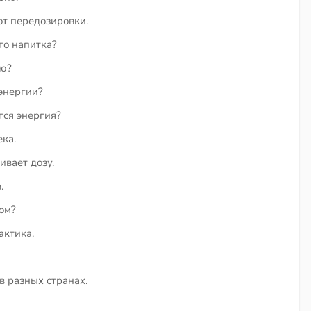
от передозировки.
го напитка?
ию?
энергии?
тся энергия?
ека.
ивает дозу.
.
ом?
актика.
в разных странах.