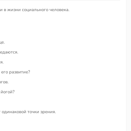
и в жизни социального человека.
ще.
редаются.
я.
 его развитие?
гов.
 йогой?
 одинаковой точки зрения.