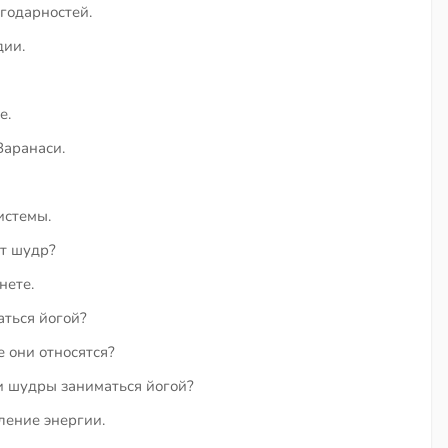
годарностей.
дии.
е.
Варанаси.
истемы.
т шудр?
нете.
ться йогой?
е они относятся?
и шудры заниматься йогой?
ление энергии.