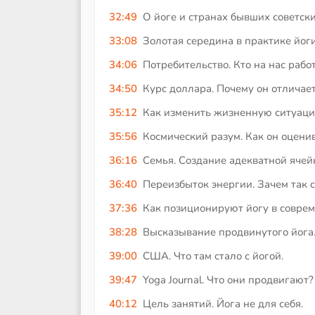
32:49
О йоге и странах бывших советски
33:08
Золотая середина в практике йоги
34:06
Потребительство. Кто на нас рабо
34:50
Курс доллара. Почему он отличает
35:12
Как изменить жизненную ситуаци
35:56
Космический разум. Как он оцени
36:16
Семья. Создание адекватной ячей
36:40
Переизбыток энергии. Зачем так 
37:36
Как позиционируют йогу в совре
38:28
Высказывание продвинутого йога
39:00
США. Что там стало с йогой.
39:47
Yoga Journal. Что они продвигают?
40:12
Цель занятий. Йога не для себя.