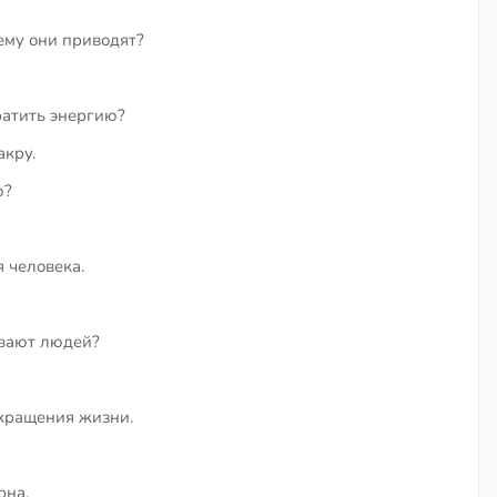
ему они приводят?
тратить энергию?
акру.
ю?
 человека.
ивают людей?
окращения жизни.
рна.