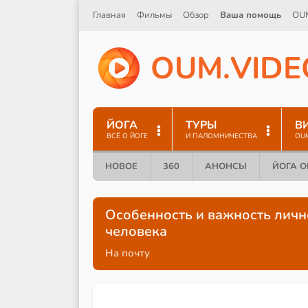
Главная
Фильмы
Обзор
Ваша помощь
OU
O
U
M
.
V
I
D
E
ЙОГА
ТУРЫ
В
ВСЁ О ЙОГЕ
И ПАЛОМНИЧЕСТВА
OU
НОВОЕ
360
АНОНСЫ
ЙОГА 
Особенность и важность личн
человека
На почту