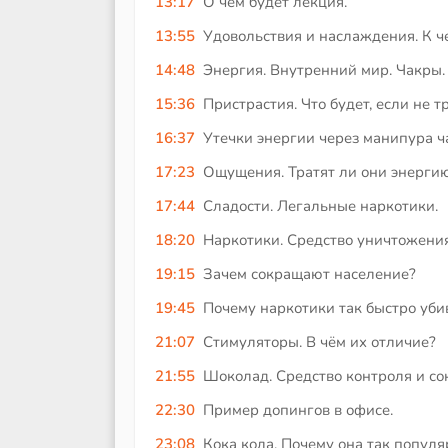
13:17
О чём будет лекция.
13:55
Удовольствия и наслаждения. К ч
14:48
Энергия. Внутренний мир. Чакры.
15:36
Пристрастия. Что будет, если не 
16:37
Утечки энергии через манипура ч
17:23
Ощущения. Тратят ли они энерги
17:44
Сладости. Легальные наркотики.
18:20
Наркотики. Средство уничтожения
19:15
Зачем сокращают население?
19:45
Почему наркотики так быстро уб
21:07
Стимуляторы. В чём их отличие?
21:55
Шоколад. Средство контроля и с
22:30
Пример допингов в офисе.
23:08
Кока кола. Почему она так популя