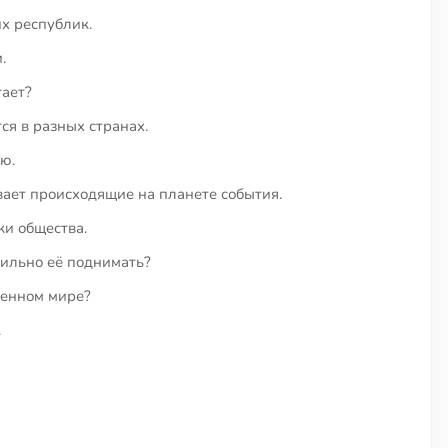
х республик.
.
тает?
ся в разных странах.
ю.
вает происходящие на планете события.
ки общества.
сильно её поднимать?
менном мире?
.