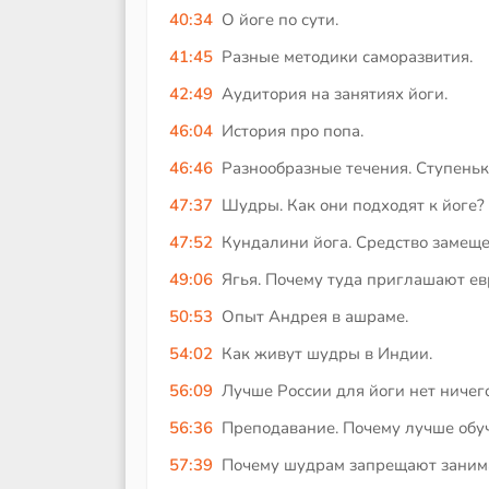
40:34
О йоге по сути.
41:45
Разные методики саморазвития.
42:49
Аудитория на занятиях йоги.
46:04
История про попа.
46:46
Разнообразные течения. Ступеньк
47:37
Шудры. Как они подходят к йоге?
47:52
Кундалини йога. Средство замеще
49:06
Ягья. Почему туда приглашают ев
50:53
Опыт Андрея в ашраме.
54:02
Как живут шудры в Индии.
56:09
Лучше России для йоги нет ничего
56:36
Преподавание. Почему лучше обуч
57:39
Почему шудрам запрещают занима