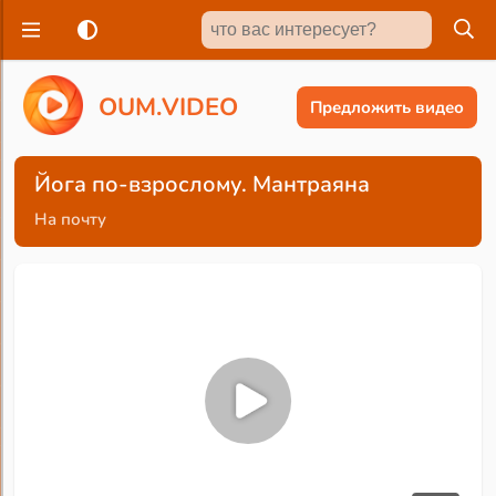
O
U
M
.
V
I
D
E
O
Предложить видео
Йога по-взрослому. Мантраяна
На почту