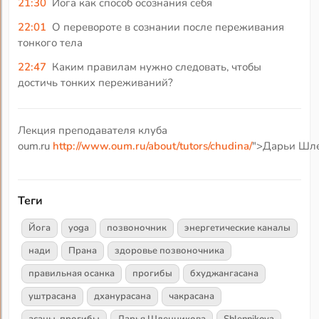
21:30
Йога как способ осознания себя
22:01
О перевороте в сознании после переживания
тонкого тела
22:47
Каким правилам нужно следовать, чтобы
достичь тонких переживаний?
Лекция преподавателя клуба
oum.ru
http://www.oum.ru/about/tutors/chudina/
">Дарьи Шле
Теги
Йога
yoga
позвоночник
энергетические каналы
нади
Прана
здоровье позвоночника
правильная осанка
прогибы
бхуджангасана
уштрасана
дханурасана
чакрасана