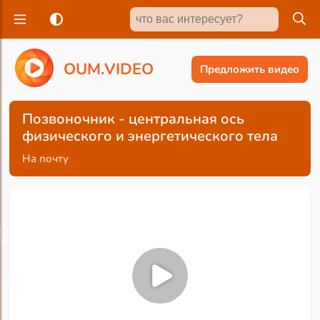
O
U
M
.
V
I
D
E
O
Предложить видео
Позвоночник - центральная ось
физического и энергетического тела
На почту