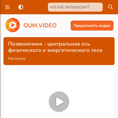
O
U
M
.
V
I
D
E
O
Предложить видео
Позвоночник - центральная ось
физического и энергетического тела
На почту