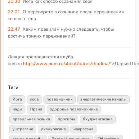
21:30
Йога как способ осознания себя
22:01
О перевороте в сознании после переживания
тонкого тела
22:47
Каким правилам нужно следовать, чтобы
достичь тонких переживаний?
Лекция преподавателя клуба
oum.ru
http://www.oum.ru/about/tutors/chudina/
">Дарьи Шле
Теги
Йога
yoga
позвоночник
энергетические каналы
нади
Прана
здоровье позвоночника
правильная осанка
прогибы
бхуджангасана
уштрасана
дханурасана
чакрасана