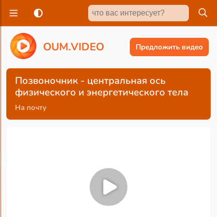
O
U
M
.
V
I
D
E
O
Предложить видео
Позвоночник - центральная ось
физического и энергетического тела
На почту