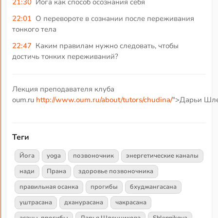
21:30
Йога как способ осознания себя
22:01
О перевороте в сознании после переживания
тонкого тела
22:47
Каким правилам нужно следовать, чтобы
достичь тонких переживаний?
Лекция преподавателя клуба
oum.ru
http://www.oum.ru/about/tutors/chudina/
">Дарьи Шле
Теги
Йога
yoga
позвоночник
энергетические каналы
нади
Прана
здоровье позвоночника
правильная осанка
прогибы
бхуджангасана
уштрасана
дханурасана
чакрасана