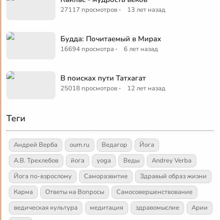
·
27117 просмотров
13 лет назад
Будда: Почитаемый в Мирах
·
16694 просмотра
6 лет назад
В поисках пути Татхагат
·
25018 просмотров
12 лет назад
Теги
Андрей Верба
oum.ru
Ведагор
Йога
А.В. Трехлебов
йога
yoga
Веды
Andrey Verba
Йога по-взрослому
Саморазвитие
Здравый образ жизни
Карма
Ответы на Вопросы
Самосовершенствование
ведическая культура
медитация
здравомыслие
Арии