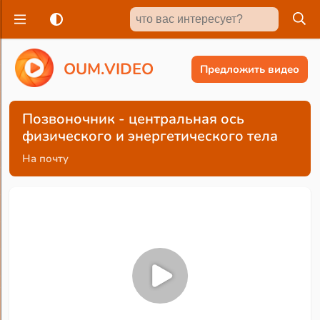
O
U
M
.
V
I
D
E
O
Предложить видео
Позвоночник - центральная ось
физического и энергетического тела
На почту