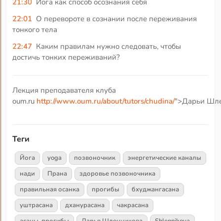
21:30
Йога как способ осознания себя
22:01
О перевороте в сознании после переживания
тонкого тела
22:47
Каким правилам нужно следовать, чтобы
достичь тонких переживаний?
Лекция преподавателя клуба
oum.ru
http://www.oum.ru/about/tutors/chudina/
">Дарьи Шле
Теги
Йога
yoga
позвоночник
энергетические каналы
нади
Прана
здоровье позвоночника
правильная осанка
прогибы
бхуджангасана
уштрасана
дханурасана
чакрасана