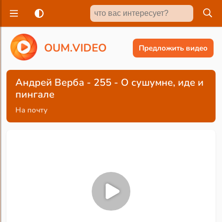
O
U
M
.
V
I
D
E
O
Предложить видео
Андрей Верба - 255 - О сушумне, иде и
пингале
На почту