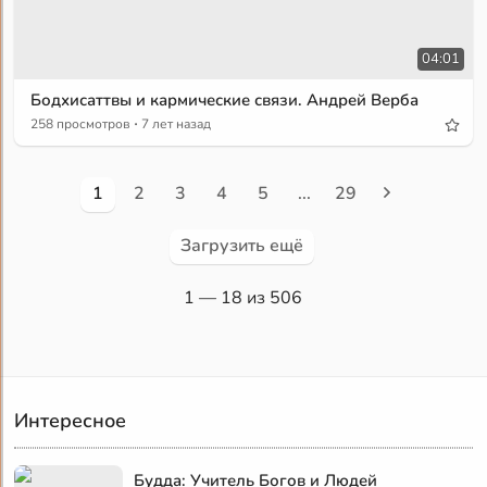
04:01
Бодхисаттвы и кармические связи. Андрей Верба
·
258 просмотров
7 лет назад
1
2
3
4
5
...
29
Загрузить ещё
1
— 18 из 506
Интересное
Будда: Учитель Богов и Людей