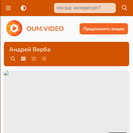
O
U
M
.
V
I
D
E
O
Предложить видео
Андрей Верба