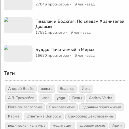
·
27046 просмотров
9 лет назад
Гималаи и Бодхгая. По следам Хранителей
Дхармы
·
17591 просмотр
9 лет назад
Будда: Почитаемый в Мирах
·
16690 просмотров
6 лет назад
Теги
Андрей Верба
oum.ru
Ведагор
Йога
А.В. Трехлебов
йога
yoga
Веды
Andrey Verba
Йога по-взрослому
Саморазвитие
Здравый образ жизни
Карма
Ответы на Вопросы
Самосовершенствование
ведическая культура
медитация
здравомыслие
Арии