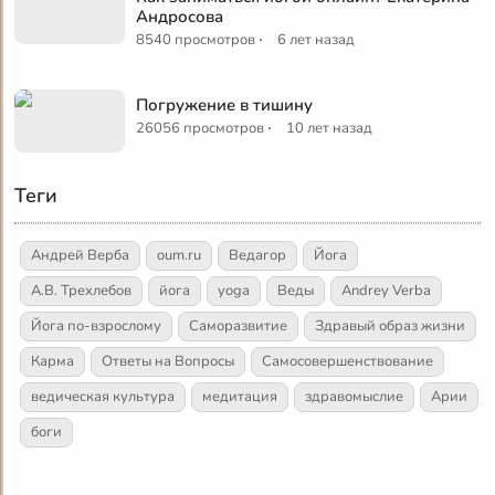
Андросова
·
8540 просмотров
6 лет назад
Погружение в тишину
·
26056 просмотров
10 лет назад
Теги
Андрей Верба
oum.ru
Ведагор
Йога
А.В. Трехлебов
йога
yoga
Веды
Andrey Verba
Йога по-взрослому
Саморазвитие
Здравый образ жизни
Карма
Ответы на Вопросы
Самосовершенствование
ведическая культура
медитация
здравомыслие
Арии
боги