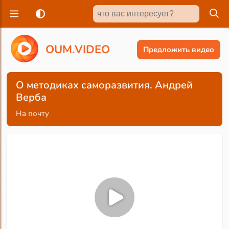
O
U
M
.
V
I
D
E
O
Предложить видео
О методиках саморазвития. Андрей
Верба
На почту