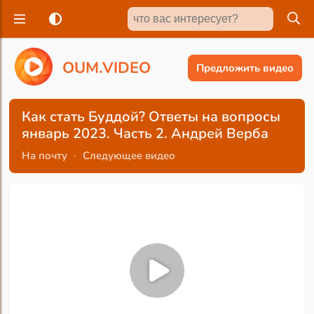
O
U
M
.
V
I
D
E
O
Предложить видео
Как стать Буддой? Ответы на вопросы
январь 2023. Часть 2. Андрей Верба
На почту
·
Следующее видео