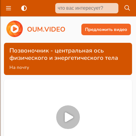
O
U
M
.
V
I
D
E
O
Предложить видео
Позвоночник - центральная ось
физического и энергетического тела
На почту