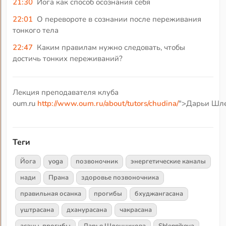
21:30
Йога как способ осознания себя
22:01
О перевороте в сознании после переживания
тонкого тела
22:47
Каким правилам нужно следовать, чтобы
достичь тонких переживаний?
Лекция преподавателя клуба
oum.ru
http://www.oum.ru/about/tutors/chudina/
">Дарьи Шле
Теги
Йога
yoga
позвоночник
энергетические каналы
нади
Прана
здоровье позвоночника
правильная осанка
прогибы
бхуджангасана
уштрасана
дханурасана
чакрасана