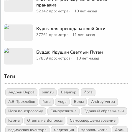
пранаяма
·
52342 просмотра
10 лет назад
Курсы для преподавателей йоги
·
37761 просмотр
11 лет назад
Будда: Идущий Светлым Путем
·
37839 просмотров
10 лет назад
Теги
Андрей Верба
oum.ru
Ведагор
Йога
А.В. Трехлебов
йога
yoga
Веды
Andrey Verba
Йога по-взрослому
Саморазвитие
Здравый образ жизни
Карма
Ответы на Вопросы
Самосовершенствование
ведическая культура
медитация
здравомыслие
Арии