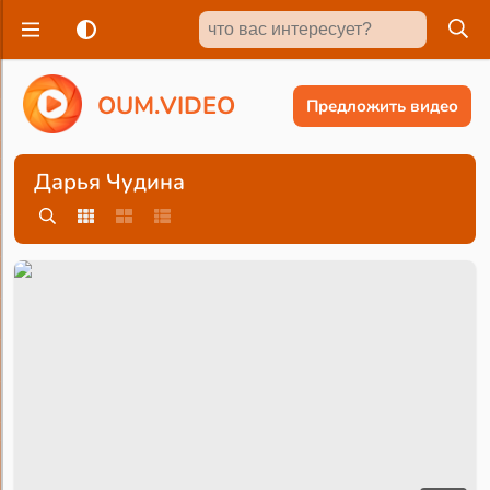
O
U
M
.
V
I
D
E
O
Предложить видео
Дарья Чудина