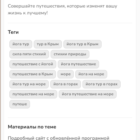
Совершайте путешествия, которые изменят вашу
жизнь к лучшему!
Теги
йога тур
тур в Крым
йога тур в Крым
сила пяти стихий
стихии природы
путешествие с йогой
йога путешествие
путешествие в Крым
море
йога на море
йога тур на море
йога в горах
йога тур в горах
путешествие на море
йога путешествие на море
путеше
Материалы по теме
Подробный сайт с обновлённой программой