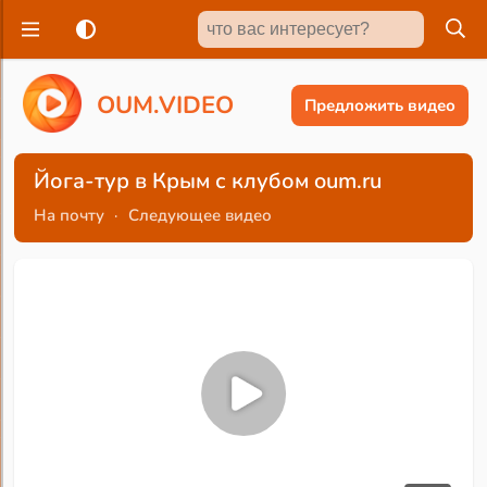
O
U
M
.
V
I
D
E
O
Предложить видео
Йога-тур в Крым с клубом oum.ru
На почту
·
Следующее видео