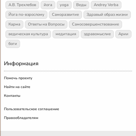
А.В. Трехлебов
йога
yoga
Веды
Andrey Verba
Йога по-взрослому
Саморазвитие
Здравый образ жизни
Карма
Ответы на Вопросы
Самосовершенствование
ведическая культура
медитация
здравомыслие
Арии
боги
Информация
Помочь проекту
Найти на сайте
Контакты
Пользовательское соглашение
Правообладателям