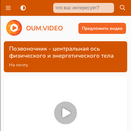
O
U
M
.
V
I
D
E
O
Предложить видео
Позвоночник - центральная ось
физического и энергетического тела
На почту