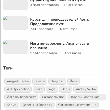
·
37839 просмотров
10 лет назад
Курсы для преподавателей йоги.
Продолжение пути
·
7341 просмотр
10 лет назад
Йога по-взрослому. Анапанасати
пранаяма
·
52342 просмотра
10 лет назад
Теги
Андрей Верба
oum.ru
Ведагор
Йога
А.В. Трехлебов
йога
yoga
Веды
Andrey Verba
Йога по-взрослому
Саморазвитие
Здравый образ жизни
Карма
Ответы на Вопросы
Самосовершенствование