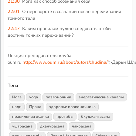
21:30
Йога как способ осознания себя
22:01
О перевороте в сознании после переживания
тонкого тела
22:47
Каким правилам нужно следовать, чтобы
достичь тонких переживаний?
Лекция преподавателя клуба
oum.ru
http://www.oum.ru/about/tutors/chudina/
">Дарьи Шле
Теги
Йога
yoga
позвоночник
энергетические каналы
нади
Прана
здоровье позвоночника
правильная осанка
прогибы
бхуджангасана
уштрасана
дханурасана
чакрасана