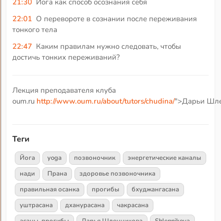
21:30
Йога как способ осознания себя
22:01
О перевороте в сознании после переживания
тонкого тела
22:47
Каким правилам нужно следовать, чтобы
достичь тонких переживаний?
Лекция преподавателя клуба
oum.ru
http://www.oum.ru/about/tutors/chudina/
">Дарьи Шле
Теги
Йога
yoga
позвоночник
энергетические каналы
нади
Прана
здоровье позвоночника
правильная осанка
прогибы
бхуджангасана
уштрасана
дханурасана
чакрасана