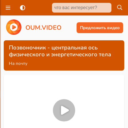
O
U
M
.
V
I
D
E
O
Предложить видео
Позвоночник - центральная ось
физического и энергетического тела
На почту