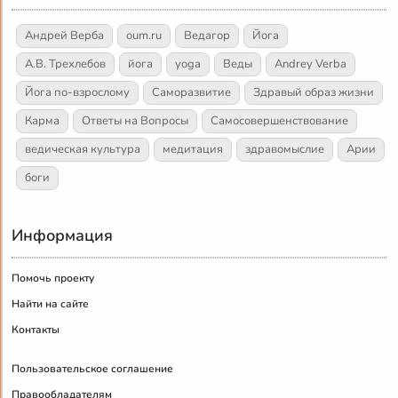
Андрей Верба
oum.ru
Ведагор
Йога
А.В. Трехлебов
йога
yoga
Веды
Andrey Verba
Йога по-взрослому
Саморазвитие
Здравый образ жизни
Карма
Ответы на Вопросы
Самосовершенствование
ведическая культура
медитация
здравомыслие
Арии
боги
Информация
Помочь проекту
Найти на сайте
Контакты
Пользовательское соглашение
Правообладателям