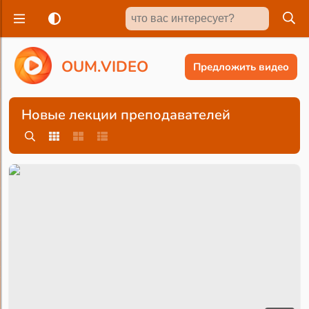
O
U
M
.
V
I
D
E
O
Предложить видео
Новые лекции преподавателей