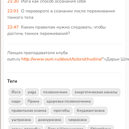
21:30
Йога как способ осознания себя
22:01
О перевороте в сознании после переживания
тонкого тела
22:47
Каким правилам нужно следовать, чтобы
достичь тонких переживаний?
Лекция преподавателя клуба
oum.ru
http://www.oum.ru/about/tutors/chudina/
">Дарьи Шле
Теги
Йога
yoga
позвоночник
энергетические каналы
нади
Прана
здоровье позвоночника
правильная осанка
прогибы
бхуджангасана
уштрасана
дханурасана
чакрасана