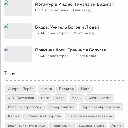
Йога-тур в Индию: Гималаи и Бодхгая
·
6515 просмотров
8 лет назад
Будда: Учитель Богов и Людей
·
27048 просмотров
9 лет назад
Практика йоги. Тренинг в Бодхгае.
·
23648 просмотров
10 лет назад
Теги
Андрей Верба
oum.ru
Ведагор
Йога
А.В. Трехлебов
йога
yoga
Веды
Andrey Verba
Йога по-взрослому
Саморазвитие
Здравый образ жизни
Карма
Ответы на Вопросы
Самосовершенствование
ведическая культура
медитация
здравомыслие
Арии