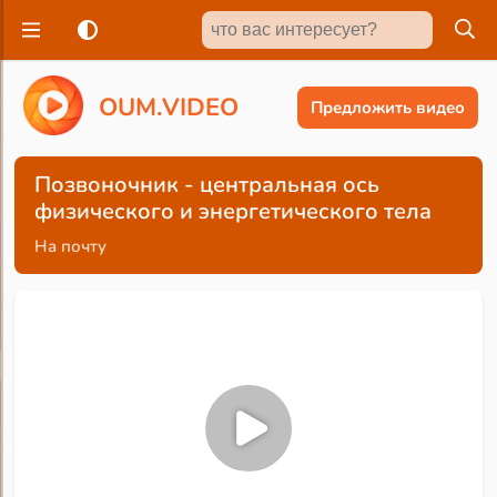
O
U
M
.
V
I
D
E
O
Предложить видео
Позвоночник - центральная ось
физического и энергетического тела
На почту