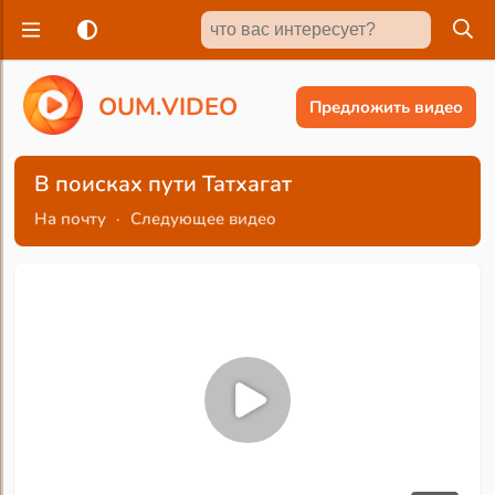
O
U
M
.
V
I
D
E
O
Предложить видео
В поисках пути Татхагат
На почту
·
Следующее видео