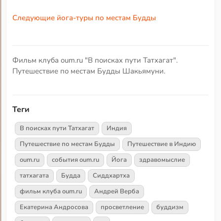
Следующие йога-туры по местам Будды
Фильм клуба oum.ru "В поисках пути Татхагат".
Путешествие по местам Будды Шакьямуни.
Теги
В поисках пути Татхагат
Индия
Путешествие по местам Будды
Путешествие в Индию
oum.ru
события oum.ru
Йога
здравомыслие
татхагата
Будда
Сиддхартха
фильм клуба oum.ru
Андрей Верба
Екатерина Андросова
просветление
буддизм