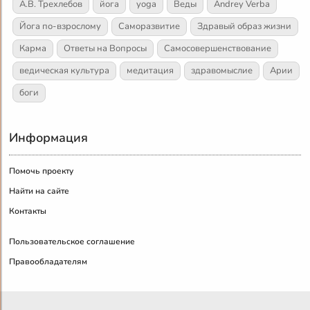
А.В. Трехлебов
йога
yoga
Веды
Andrey Verba
Йога по-взрослому
Саморазвитие
Здравый образ жизни
Карма
Ответы на Вопросы
Самосовершенствование
ведическая культура
медитация
здравомыслие
Арии
боги
Информация
Помочь проекту
Найти на сайте
Контакты
Пользовательское соглашение
Правообладателям