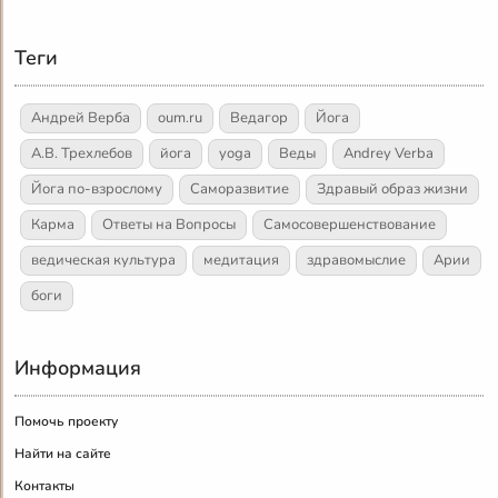
Теги
Андрей Верба
oum.ru
Ведагор
Йога
А.В. Трехлебов
йога
yoga
Веды
Andrey Verba
Йога по-взрослому
Саморазвитие
Здравый образ жизни
Карма
Ответы на Вопросы
Самосовершенствование
ведическая культура
медитация
здравомыслие
Арии
боги
Информация
Помочь проекту
Найти на сайте
Контакты