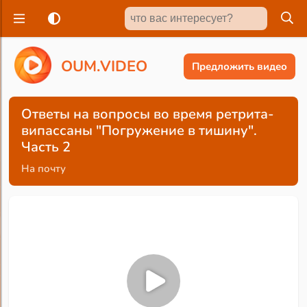
O
U
M
.
V
I
D
E
O
Предложить видео
Ответы на вопросы во время ретрита-
випассаны "Погружение в тишину".
Часть 2
На почту