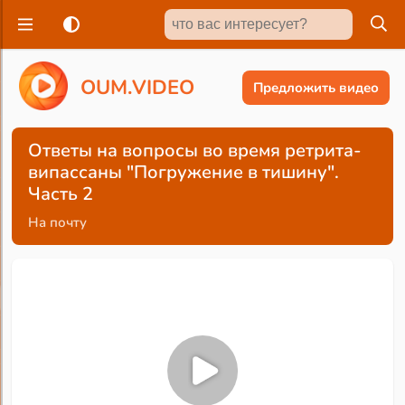
O
U
M
.
V
I
D
E
O
Предложить видео
Ответы на вопросы во время ретрита-
випассаны "Погружение в тишину".
Часть 2
На почту