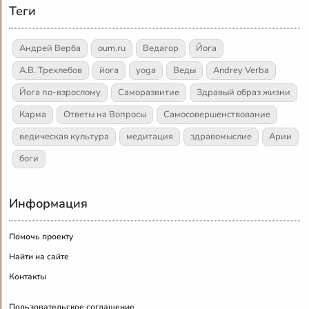
Теги
Андрей Верба
oum.ru
Ведагор
Йога
А.В. Трехлебов
йога
yoga
Веды
Andrey Verba
Йога по-взрослому
Саморазвитие
Здравый образ жизни
Карма
Ответы на Вопросы
Самосовершенствование
ведическая культура
медитация
здравомыслие
Арии
боги
Информация
Помочь проекту
Найти на сайте
Контакты
Пользовательское соглашение