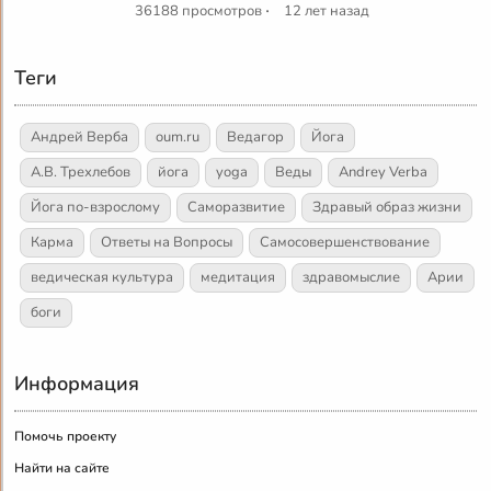
·
36188 просмотров
12 лет назад
Теги
Андрей Верба
oum.ru
Ведагор
Йога
А.В. Трехлебов
йога
yoga
Веды
Andrey Verba
Йога по-взрослому
Саморазвитие
Здравый образ жизни
Карма
Ответы на Вопросы
Самосовершенствование
ведическая культура
медитация
здравомыслие
Арии
боги
Информация
Помочь проекту
Найти на сайте