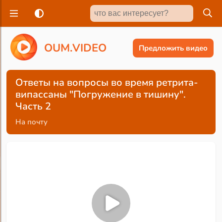
O
U
M
.
V
I
D
E
O
Предложить видео
Ответы на вопросы во время ретрита-
випассаны "Погружение в тишину".
Часть 2
На почту