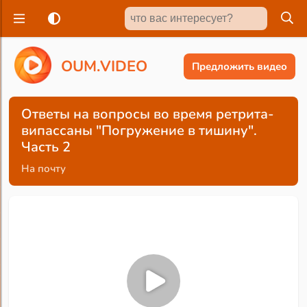
O
U
M
.
V
I
D
E
O
Предложить видео
Ответы на вопросы во время ретрита-
випассаны "Погружение в тишину".
Часть 2
На почту