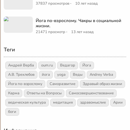
·
37837 просмотров
10 лет назад
Йога по-взрослому. Чакры в социальной
жизни.
·
21471 просмотр
13 лет назад
Теги
Андрей Верба
oum.ru
Ведагор
Йога
А.В. Трехлебов
йога
yoga
Веды
Andrey Verba
Йога по-взрослому
Саморазвитие
Здравый образ жизни
Карма
Ответы на Вопросы
Самосовершенствование
ведическая культура
медитация
здравомыслие
Арии
боги