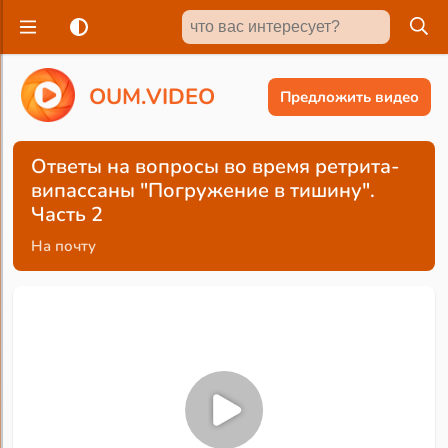
O
U
M
.
V
I
D
E
O
Предложить видео
Ответы на вопросы во время ретрита-
випассаны "Погружение в тишину".
Часть 2
На почту