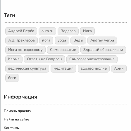
Теги
Андрей Верба
oum.ru
Ведагор
Йога
А.В. Трехлебов
йога
yoga
Веды
Andrey Verba
Йога по-взрослому
Саморазвитие
Здравый образ жизни
Карма
Ответы на Вопросы
Самосовершенствование
ведическая культура
медитация
здравомыслие
Арии
боги
Информация
Помочь проекту
Найти на сайте
Контакты