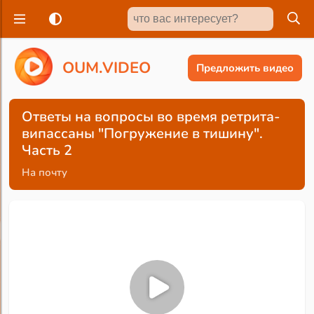
O
U
M
.
V
I
D
E
O
Предложить видео
Ответы на вопросы во время ретрита-
випассаны "Погружение в тишину".
Часть 2
На почту