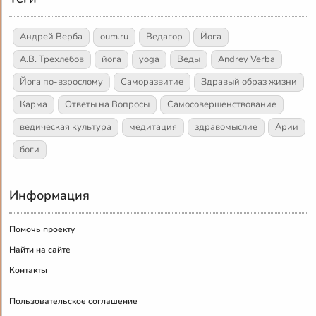
Андрей Верба
oum.ru
Ведагор
Йога
А.В. Трехлебов
йога
yoga
Веды
Andrey Verba
Йога по-взрослому
Саморазвитие
Здравый образ жизни
Карма
Ответы на Вопросы
Самосовершенствование
ведическая культура
медитация
здравомыслие
Арии
боги
Информация
Помочь проекту
Найти на сайте
Контакты
Пользовательское соглашение