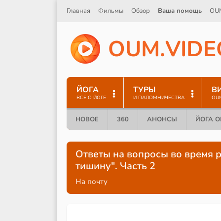
Главная
Фильмы
Обзор
Ваша помощь
OU
O
U
M
.
V
I
D
E
ЙОГА
ТУРЫ
В
ВСЁ О ЙОГЕ
И ПАЛОМНИЧЕСТВА
OU
НОВОЕ
360
АНОНСЫ
ЙОГА 
Ответы на вопросы во время 
тишину". Часть 2
На почту