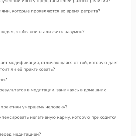
изученнии йоги у представителей разных религий?
иями, которые проявляются во время ретрита?
людям, чтобы они стали жить разумно?
кает модификация, отличающаяся от той, которую дает
тоит ли её практиковать?
ни?
результатов в медитации, занимаясь в домашних
 практики умершему человеку?
мпенсировать негативную карму, которую приходится
перед медитацией?