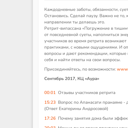
Каждодневные заботы, обязанности, сует
Остановись. Сделай паузу. Важно не то, 
направлении ты делаешь это.
Ретрит-випассана «Погружение в тишину
от повседневной суеты, наполниться эн
участников во время ретрита возникают
практиками, с новыми ощущениями. И о
вопросы и дают рекомендации, которые
себя и найти ответы на свои вопросы.
Присоединяйтесь, по возможности:
www.o
Сентябрь 2017, КЦ «Аура»
00:01
Отзывы участников ретрита
15:23
Вопрос по Апанасати пранаяме - 
(Ответ Екатерины Андросовой)
17:26
Почему занятия дома были эффект
20:03
Можна ли во время практики кон