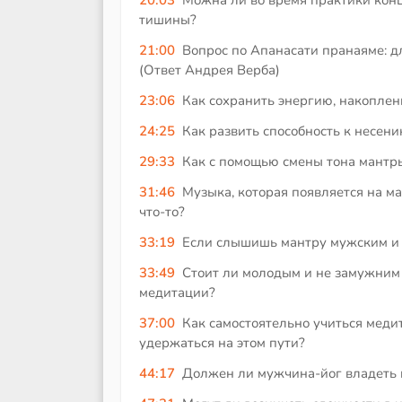
тишины?
21:00
Вопрос по Апанасати пранаяме: д
(Ответ Андрея Верба)
23:06
Как сохранить энергию, накоплен
24:25
Как развить способность к несен
29:33
Как с помощью смены тона мантр
31:46
Музыка, которая появляется на ма
что-то?
33:19
Если слышишь мантру мужским и ж
33:49
Стоит ли молодым и не замужним 
медитации?
37:00
Как самостоятельно учиться меди
удержаться на этом пути?
44:17
Должен ли мужчина-йог владеть к