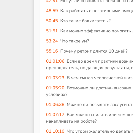
47:31
Могут ли возникать сложности в 
48:59
Как работать с негативными эмоц
50:45
Кто такие бодхисаттвы?
51:51
Как можно эффективно помогать 
53:24
Что такое ум?
55:16
Почему ретрит длится 10 дней?
01:01:06
Если во время практики возни
преподаватель, но дающая результаты, с
01:03:23
В чем смысл человеческой жиз
01:05:20
Возможно ли достичь высоких 
условиях?
01:06:38
Можно ли посылать заслуги от
01:07:17
Как можно снизить или чем ко
накапливать на роботе?
01:10:10
Что утром желательно делать 