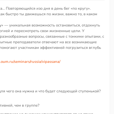
а… Повторяющийся изо дня в день бег «по кругу».
как быстро ты движешься по жизни, важно то, в каком
» — уникальная возможность остановиться, отдохнуть
ергией и пересмотреть свои жизненные цели. У
 разнообразные вопросы, связанные с тонкими опытами, с
пытные преподаватели отвечают на все возникающие
 помогают участникам эффективней погрузиться вглубь
um.ru/seminars/russia/vipassana/
для чего она нужна и что будет следующей ступенькой?
ивней, чем в группе?
центрации на дыхании концентрироваться на звуке