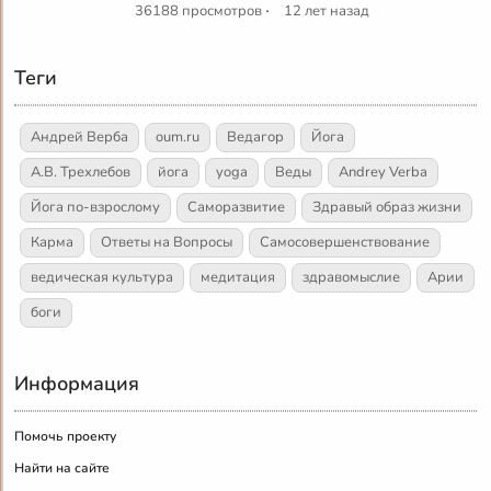
·
36188 просмотров
12 лет назад
Теги
Андрей Верба
oum.ru
Ведагор
Йога
А.В. Трехлебов
йога
yoga
Веды
Andrey Verba
Йога по-взрослому
Саморазвитие
Здравый образ жизни
Карма
Ответы на Вопросы
Самосовершенствование
ведическая культура
медитация
здравомыслие
Арии
боги
Информация
Помочь проекту
Найти на сайте