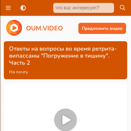
O
U
M
.
V
I
D
E
O
Предложить видео
Ответы на вопросы во время ретрита-
випассаны "Погружение в тишину".
Часть 2
На почту