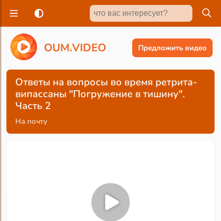
O
U
M
.
V
I
D
E
O
Предложить видео
Ответы на вопросы во время ретрита-
випассаны "Погружение в тишину".
Часть 2
На почту