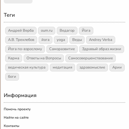
Теги
Андрей Верба
oum.ru
Ведагор
Йога
А.В. Трехлебов
йога
yoga
Веды
Andrey Verba
Йога по-взрослому
Саморазвитие
Здравый образ жизни
Карма
Ответы на Вопросы
Самосовершенствование
ведическая культура
медитация
здравомыслие
Арии
боги
Информация
Помочь проекту
Найти на сайте
Контакты