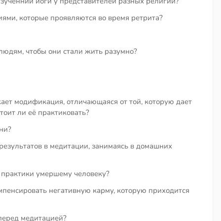
изученнии йоги у представителей разных религий?
иями, которые проявляются во время ретрита?
людям, чтобы они стали жить разумно?
кает модификация, отличающаяся от той, которую дает
тоит ли её практиковать?
ни?
результатов в медитации, занимаясь в домашних
 практики умершему человеку?
мпенсировать негативную карму, которую приходится
перед медитацией?