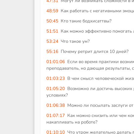
47:31
Могут ли возникать сложности в 
48:59
Как работать с негативными эмоц
50:45
Кто такие бодхисаттвы?
51:51
Как можно эффективно помогать 
53:24
Что такое ум?
55:16
Почему ретрит длится 10 дней?
01:01:06
Если во время практики возни
преподаватель, но дающая результаты, с
01:03:23
В чем смысл человеческой жиз
01:05:20
Возможно ли достичь высоких 
условиях?
01:06:38
Можно ли посылать заслуги от
01:07:17
Как можно снизить или чем ко
накапливать на роботе?
01:10:10
Что утром желательно делать 