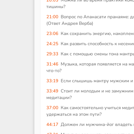
тишины?
21:00
Вопрос по Апанасати пранаяме: д
(Ответ Андрея Верба)
23:06
Как сохранить энергию, накоплен
24:25
Как развить способность к несен
29:33
Как с помощью смены тона мантр
31:46
Музыка, которая появляется на ма
что-то?
33:19
Если слышишь мантру мужским и ж
33:49
Стоит ли молодым и не замужним 
медитации?
37:00
Как самостоятельно учиться меди
удержаться на этом пути?
44:17
Должен ли мужчина-йог владеть к