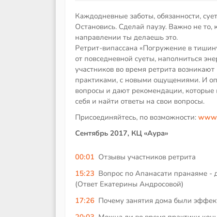
Каждодневные заботы, обязанности, сует
Остановись. Сделай паузу. Важно не то, 
направлении ты делаешь это.
Ретрит-випассана «Погружение в тишину
от повседневной суеты, наполниться эн
участников во время ретрита возникают
практиками, с новыми ощущениями. И о
вопросы и дают рекомендации, которые
себя и найти ответы на свои вопросы.
Присоединяйтесь, по возможности:
www.o
Сентябрь 2017, КЦ «Аура»
00:01
Отзывы участников ретрита
15:23
Вопрос по Апанасати пранаяме - 
(Ответ Екатерины Андросовой)
17:26
Почему занятия дома были эффект
20:03
Можна ли во время практики кон