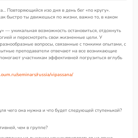
а… Повторяющийся изо дня в день бег «по кругу».
как быстро ты движешься по жизни, важно то, в каком
» — уникальная возможность остановиться, отдохнуть
ергией и пересмотреть свои жизненные цели. У
 разнообразные вопросы, связанные с тонкими опытами, с
пытные преподаватели отвечают на все возникающие
 помогают участникам эффективней погрузиться вглубь
um.ru/seminars/russia/vipassana/
для чего она нужна и что будет следующей ступенькой?
ивней, чем в группе?
центрации на дыхании концентрироваться на звуке