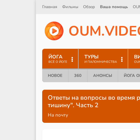
Главная
Фильмы
Обзор
Ваша помощь
OU
O
U
M
.
V
I
D
E
ЙОГА
ТУРЫ
В
ВСЁ О ЙОГЕ
И ПАЛОМНИЧЕСТВА
OU
НОВОЕ
360
АНОНСЫ
ЙОГА 
Ответы на вопросы во время 
тишину". Часть 2
На почту