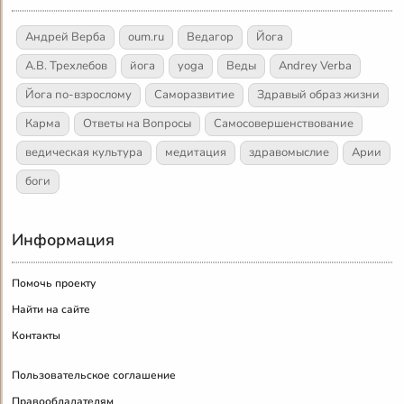
Андрей Верба
oum.ru
Ведагор
Йога
А.В. Трехлебов
йога
yoga
Веды
Andrey Verba
Йога по-взрослому
Саморазвитие
Здравый образ жизни
Карма
Ответы на Вопросы
Самосовершенствование
ведическая культура
медитация
здравомыслие
Арии
боги
Информация
Помочь проекту
Найти на сайте
Контакты
Пользовательское соглашение
Правообладателям