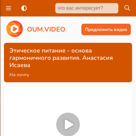
O
U
M
.
V
I
D
E
O
Предложить видео
Этическое питание - основа
гармоничного развития. Анастасия
Исаева
На почту