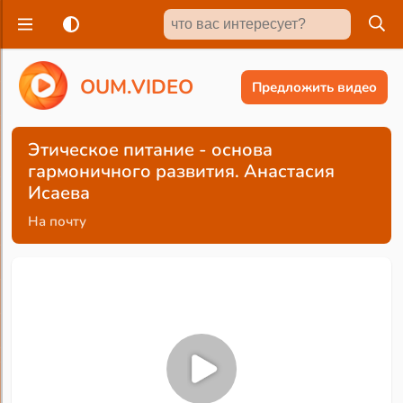
O
U
M
.
V
I
D
E
O
Предложить видео
Этическое питание - основа
гармоничного развития. Анастасия
Исаева
На почту