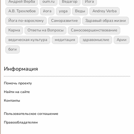
Андрей Верба
oum.ru
Ведагор
Йога
А.В. Трехлебов
йога
yoga
Веды
Andrey Verba
Йога по-взрослому
Саморазвитие
Здравый образ жизни
Карма
Ответы на Вопросы
Самосовершенствование
ведическая культура
медитация
здравомыслие
Арии
боги
Информация
Помочь проекту
Найти на сайте
Контакты
Пользовательское соглашение
Правообладателям