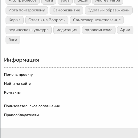
А.В. Трехлебов
йога
yoga
Веды
Andrey Verba
Йога по-взрослому
Саморазвитие
Здравый образ жизни
Карма
Ответы на Вопросы
Самосовершенствование
ведическая культура
медитация
здравомыслие
Арии
боги
Информация
Помочь проекту
Найти на сайте
Контакты
Пользовательское соглашение
Правообладателям