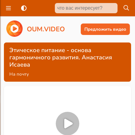
O
U
M
.
V
I
D
E
O
Предложить видео
Этическое питание - основа
гармоничного развития. Анастасия
Исаева
На почту