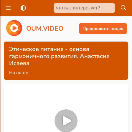
O
U
M
.
V
I
D
E
O
Предложить видео
Этическое питание - основа
гармоничного развития. Анастасия
Исаева
На почту