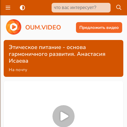
O
U
M
.
V
I
D
E
O
Предложить видео
Этическое питание - основа
гармоничного развития. Анастасия
Исаева
На почту