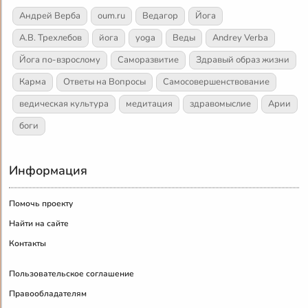
Андрей Верба
oum.ru
Ведагор
Йога
А.В. Трехлебов
йога
yoga
Веды
Andrey Verba
Йога по-взрослому
Саморазвитие
Здравый образ жизни
Карма
Ответы на Вопросы
Самосовершенствование
ведическая культура
медитация
здравомыслие
Арии
боги
Информация
Помочь проекту
Найти на сайте
Контакты
Пользовательское соглашение
Правообладателям