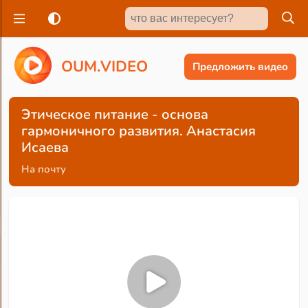
O
U
M
.
V
I
D
E
O
Предложить видео
Этическое питание - основа
гармоничного развития. Анастасия
Исаева
На почту