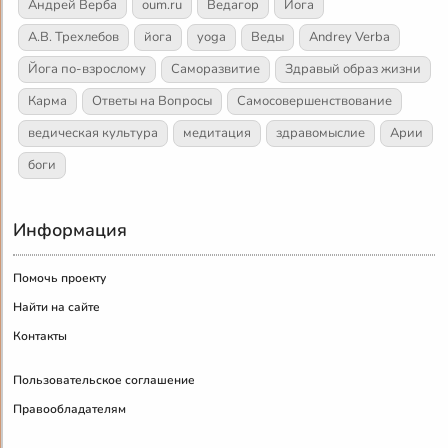
Андрей Верба
oum.ru
Ведагор
Йога
А.В. Трехлебов
йога
yoga
Веды
Andrey Verba
Йога по-взрослому
Саморазвитие
Здравый образ жизни
Карма
Ответы на Вопросы
Самосовершенствование
ведическая культура
медитация
здравомыслие
Арии
боги
Информация
Помочь проекту
Найти на сайте
Контакты
Пользовательское соглашение
Правообладателям