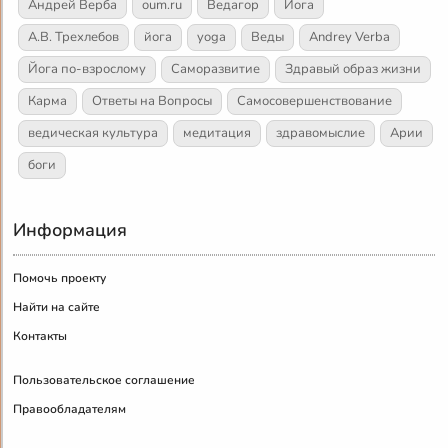
Андрей Верба
oum.ru
Ведагор
Йога
А.В. Трехлебов
йога
yoga
Веды
Andrey Verba
Йога по-взрослому
Саморазвитие
Здравый образ жизни
Карма
Ответы на Вопросы
Самосовершенствование
ведическая культура
медитация
здравомыслие
Арии
боги
Информация
Помочь проекту
Найти на сайте
Контакты
Пользовательское соглашение
Правообладателям