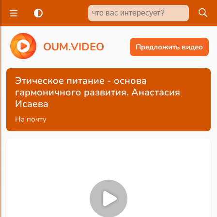
O
U
M
.
V
I
D
E
O
Предложить видео
Этическое питание - основа
гармоничного развития. Анастасия
Исаева
На почту