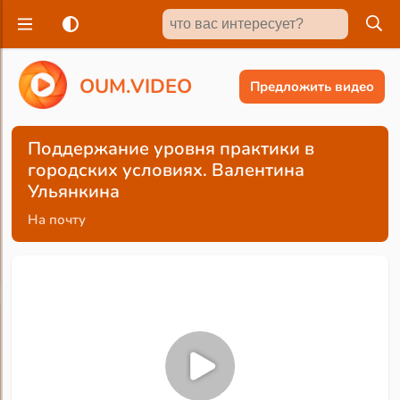
O
U
M
.
V
I
D
E
O
Предложить видео
Поддержание уровня практики в
городских условиях. Валентина
Ульянкина
На почту